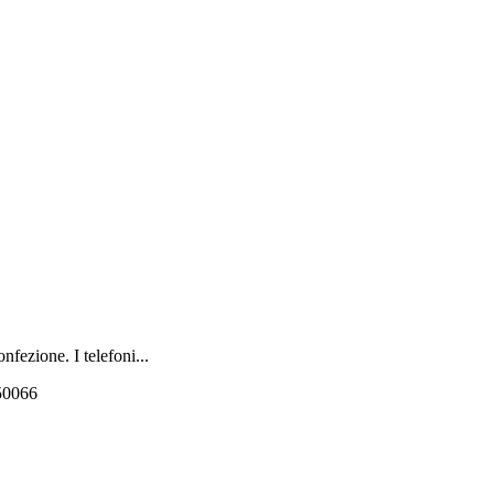
fezione. I telefoni...
550066