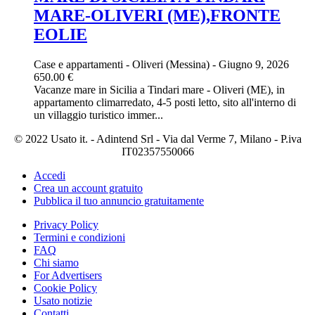
MARE-OLIVERI (ME),FRONTE
EOLIE
Case e appartamenti
-
Oliveri (Messina)
-
Giugno 9, 2026
650.00 €
Vacanze mare in Sicilia a Tindari mare - Oliveri (ME), in
appartamento climarredato, 4-5 posti letto, sito all'interno di
un villaggio turistico immer...
© 2022 Usato it. - Adintend Srl - Via dal Verme 7, Milano - P.iva
IT02357550066
Accedi
Crea un account gratuito
Pubblica il tuo annuncio gratuitamente
Privacy Policy
Termini e condizioni
FAQ
Chi siamo
For Advertisers
Cookie Policy
Usato notizie
Contatti