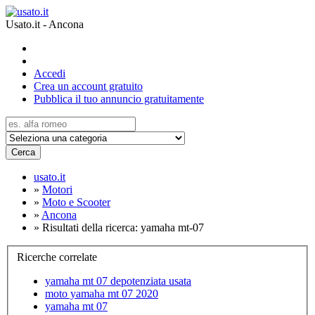
Usato.it - Ancona
Accedi
Crea un account gratuito
Pubblica il tuo annuncio gratuitamente
Cerca
usato.it
»
Motori
»
Moto e Scooter
»
Ancona
»
Risultati della ricerca: yamaha mt-07
Ricerche correlate
yamaha mt 07 depotenziata usata
moto yamaha mt 07 2020
yamaha mt 07