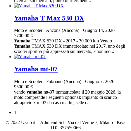
ricercati sul mercato, punto di riferiment...
Yamaha T Max 530 DX
Moto e Scooter
-
Ancona (Ancona)
-
Giugno 14, 2026
7700.00 €
Yamaha
TMAX 530 DX - 201
7
- 30.000 km Vendo
Yamaha
TMAX 530 DX immatricolato nel 201
7
, uno degli
scooter sportivi più apprezzati sul mercato, sinonimo...
Yamaha mt-07
Moto e Scooter
-
Fabriano (Ancona)
-
Giugno 7, 2026
9500.00 €
vendo
yamaha
mt-0
7
immatricolata il 20 maggio 2026, la
moto comprende i seguenti optional: impianto di scarico
akrapovic x mt0
7
da casa madre, selle c...
1
© 2022 Usato it. - Adintend Srl - Via dal Verme 7, Milano - P.iva
IT02357550066