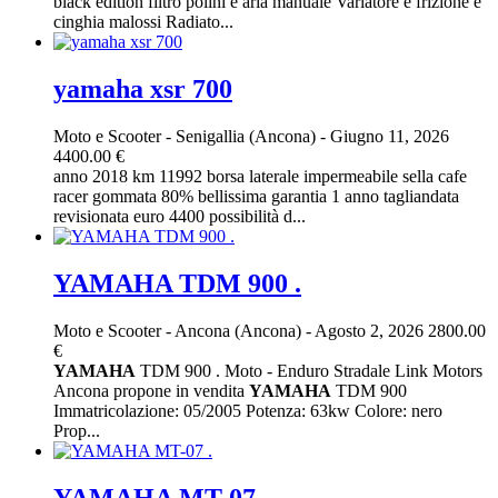
black edition filtro polini e aria manuale Variatore e frizione e
cinghia malossi Radiato...
yamaha xsr 700
Moto e Scooter
-
Senigallia (Ancona)
-
Giugno 11, 2026
4400.00 €
anno 2018 km 11992 borsa laterale impermeabile sella cafe
racer gommata 80% bellissima garantia 1 anno tagliandata
revisionata euro 4400 possibilità d...
YAMAHA TDM 900 .
Moto e Scooter
-
Ancona (Ancona)
-
Agosto 2, 2026
2800.00
€
YAMAHA
TDM 900 . Moto - Enduro Stradale Link Motors
Ancona propone in vendita
YAMAHA
TDM 900
Immatricolazione: 05/2005 Potenza: 63kw Colore: nero
Prop...
YAMAHA MT-07 .