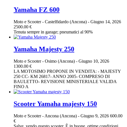
Yamaha FZ 600
Moto e Scooter
-
Castelfidardo (Ancona)
-
Giugno 14, 2026
2500.00 €
Tenuta sempre in garage; pneumatici al 90%
Yamaha Majesty 250
Moto e Scooter
-
Osimo (Ancona)
-
Giugno 10, 2026
1300.00 €
LA MOTOSIMO PROPONE IN VENDITA: - MAJESTY
250 CC- KM 26817- ANNO 2005- COMPRESO DI
BAULETTO- REVISIONE MINISTERIALE VALIDA
FINO A
Scooter Yamaha majesty 150
Moto e Scooter
-
Ancona (Ancona)
-
Giugno 9, 2026
600.00
€
Salve, vendo questo scooter. È in buone, ottime condizioni