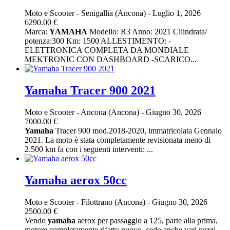
Moto e Scooter
-
Senigallia (Ancona)
-
Luglio 1, 2026
6290.00 €
Marca:
YAMAHA
Modello: R3 Anno: 2021 Cilindrata/
potenza:300 Km: 1500 ALLESTIMENTO: -
ELETTRONICA COMPLETA DA MONDIALE
MEKTRONIC CON DASHBOARD -SCARICO...
Yamaha Tracer 900 2021
Moto e Scooter
-
Ancona (Ancona)
-
Giugno 30, 2026
7000.00 €
Yamaha
Tracer 900 mod.2018-2020, immatricolata Gennaio
2021. La moto è stata completamente revisionata meno di
2.500 km fa con i seguenti interventi: ...
Yamaha aerox 50cc
Moto e Scooter
-
Filottrano (Ancona)
-
Giugno 30, 2026
2500.00 €
Vendo
yamaha
aerox per passaggio a 125, parte alla prima,
motore completamente rifatto nuovo, cedo anche vari pezzi