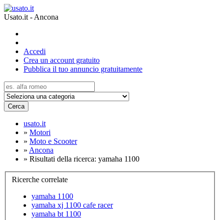
Usato.it - Ancona
Accedi
Crea un account gratuito
Pubblica il tuo annuncio gratuitamente
Cerca
usato.it
»
Motori
»
Moto e Scooter
»
Ancona
»
Risultati della ricerca: yamaha 1100
Ricerche correlate
yamaha 1100
yamaha xj 1100 cafe racer
yamaha bt 1100