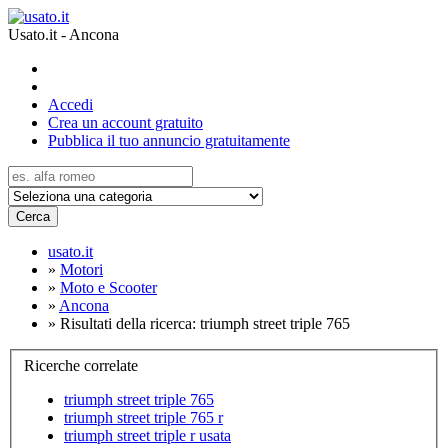
Usato.it - Ancona
Accedi
Crea un account gratuito
Pubblica il tuo annuncio gratuitamente
Cerca
usato.it
»
Motori
»
Moto e Scooter
»
Ancona
»
Risultati della ricerca: triumph street triple 765
Ricerche correlate
triumph street triple 765
triumph street triple 765 r
triumph street triple r usata