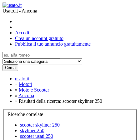
Usato.it - Ancona
Accedi
Crea un account gratuito
Pubblica il tuo annuncio gratuitamente
Cerca
usato.it
»
Motori
»
Moto e Scooter
»
Ancona
»
Risultati della ricerca: scooter skyliner 250
Ricerche correlate
scooter skyliner 250
skyliner 250
scooter usati 250