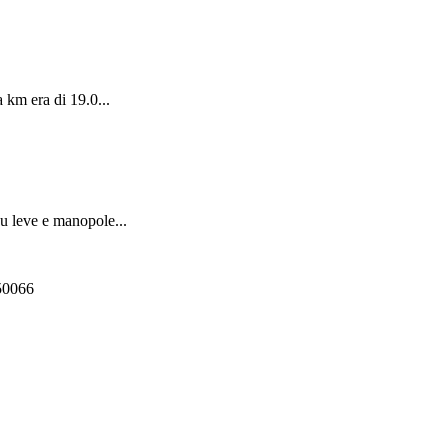
 km era di 19.0...
su leve e manopole...
550066