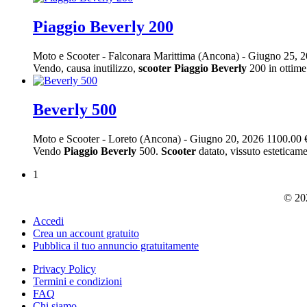
Piaggio Beverly 200
Moto e Scooter
-
Falconara Marittima (Ancona)
-
Giugno 25, 
Vendo, causa inutilizzo,
scooter
Piaggio
Beverly
200 in ottime 
Beverly 500
Moto e Scooter
-
Loreto (Ancona)
-
Giugno 20, 2026
1100.00 
Vendo
Piaggio
Beverly
500.
Scooter
datato, vissuto esteticam
1
© 202
Accedi
Crea un account gratuito
Pubblica il tuo annuncio gratuitamente
Privacy Policy
Termini e condizioni
FAQ
Chi siamo