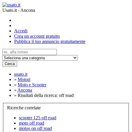
Usato.it - Ancona
Accedi
Crea un account gratuito
Pubblica il tuo annuncio gratuitamente
Cerca
usato.it
»
Motori
»
Moto e Scooter
»
Ancona
»
Risultati della ricerca: off road
Ricerche correlate
scooter 125 off road
moto off road
motos on off road