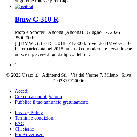
di gomme mitas e pirelli ●pa...
Bmw G 310 R
Moto e Scooter
-
Ancona (Ancona)
-
Giugno 17, 2026
3500.00 €
[?] BMW G 310 R - 2018 - 41.000 km Vendo BMW G 310
R immatricolata nel 2018, una naked moderna e versatile che
unisce il piacere di guida tipico del m...
1
© 2022 Usato it. - Adintend Srl - Via dal Verme 7, Milano - P.iva
IT02357550066
Accedi
Crea un account gratuito
Pubblica il tuo annuncio gratuitamente
Privacy Policy
Termini e condizioni
FAQ
Chi siamo
For Advertisers