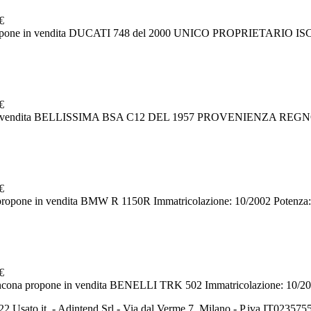
€
ropone in vendita DUCATI 748 del 2000 UNICO PROPRIETARIO ISCR
€
 in vendita BELLISSIMA BSA C12 DEL 1957 PROVENIENZA REGNO UN
€
ropone in vendita BMW R 1150R Immatricolazione: 10/2002 Potenza
€
ncona propone in vendita BENELLI TRK 502 Immatricolazione: 10/2
2 Usato it. - Adintend Srl - Via dal Verme 7, Milano - P.iva IT02357