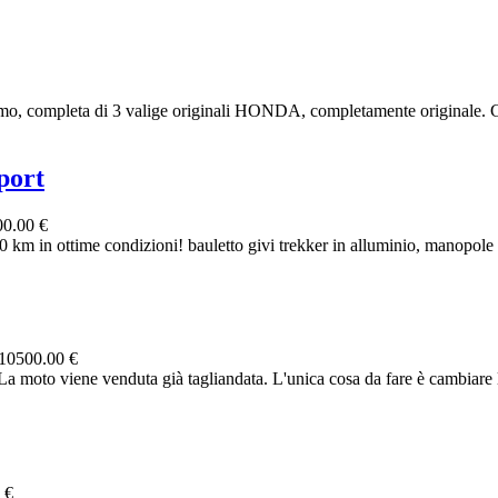
o, completa di 3 valige originali HONDA, completamente originale. G
port
0.00 €
m in ottime condizioni! bauletto givi trekker in alluminio, manopole ris
10500.00 €
 moto viene venduta già tagliandata. L'unica cosa da fare è cambiare l
 €