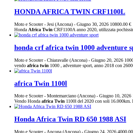
HONDA AFRICA TWIN CRF1100L
Moto e Scooter
-
Jesi (Ancona)
-
Giugno 30, 2026
10800.00 €
Honda
Africa
Twin
CRF1100A anno 2020, utilizzata pochissim
honda crf africa twin 1000 adventure s
Moto e Scooter
-
Chiaravalle (Ancona)
-
Giugno 20, 2026
1000
vendo
africa
twin
1000 , adventure sport, anno 2018 con 26000 k
africa Twin 1100l
Moto e Scooter
-
Montemarciano (Ancona)
-
Giugno 10, 2026
Vendo Honda
africa
Twin
1100l del 2020 con soli 16.000km. La
Honda Africa Twin RD 650 1988 ASI
Moto e Scooter
-
Ancona (Ancona)
-
Giugno 24, 2026
4000.00