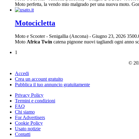
Moto perfetta, la vendo mio malgrado per una nuova moto. Gom
Motocicletta
Moto e Scooter
-
Senigallia (Ancona)
-
Giugno 23, 2026
3500.
Moto
Africa
Twin
catena pignone nuovi tagliandi ogni anno sc
1
© 202
Accedi
Crea un account gratuito
Pubblica il tuo annuncio gratuitamente
Privacy Policy
Termini e condizioni
FAQ
Chi siamo
For Advertisers
Cookie Policy
Usato notizie
Contatti