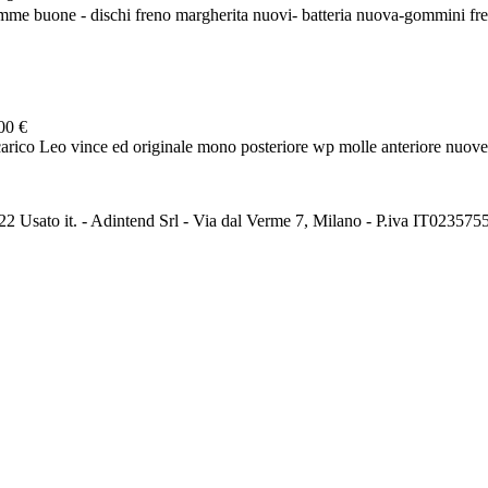
me buone - dischi freno margherita nuovi- batteria nuova-gommini fre
00 €
arico Leo vince ed originale mono posteriore wp molle anteriore nuove
2 Usato it. - Adintend Srl - Via dal Verme 7, Milano - P.iva IT02357