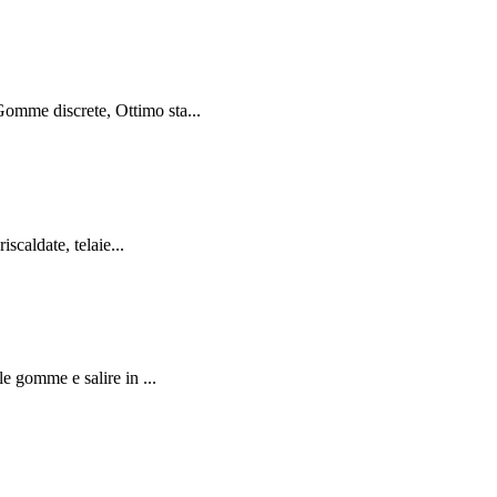
omme discrete, Ottimo sta...
caldate, telaie...
e gomme e salire in ...