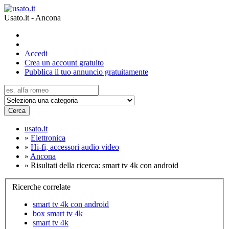
Usato.it - Ancona
Accedi
Crea un account gratuito
Pubblica il tuo annuncio gratuitamente
Cerca
usato.it
»
Elettronica
»
Hi-fi, accessori audio video
»
Ancona
»
Risultati della ricerca: smart tv 4k con android
Ricerche correlate
smart tv 4k con android
box smart tv 4k
smart tv 4k