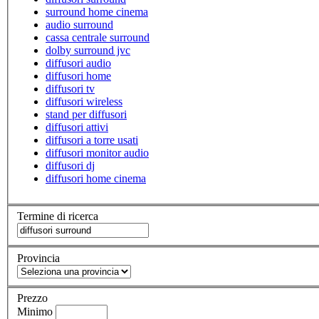
surround home cinema
audio surround
cassa centrale surround
dolby surround jvc
diffusori audio
diffusori home
diffusori tv
diffusori wireless
stand per diffusori
diffusori attivi
diffusori a torre usati
diffusori monitor audio
diffusori dj
diffusori home cinema
Termine di ricerca
Provincia
Prezzo
Minimo