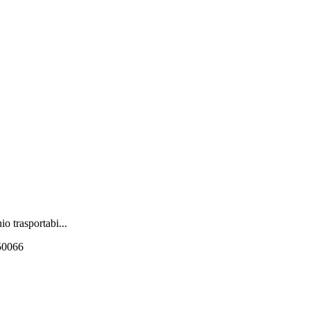
o trasportabi...
550066