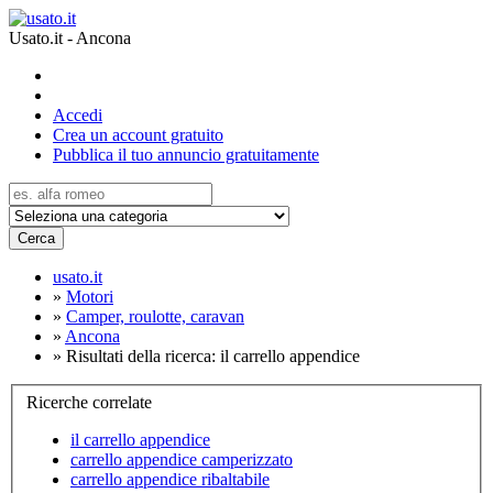
Usato.it - Ancona
Accedi
Crea un account gratuito
Pubblica il tuo annuncio gratuitamente
Cerca
usato.it
»
Motori
»
Camper, roulotte, caravan
»
Ancona
»
Risultati della ricerca: il carrello appendice
Ricerche correlate
il carrello appendice
carrello appendice camperizzato
carrello appendice ribaltabile