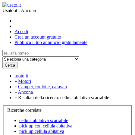
Usato.it - Ancona
Accedi
Crea un account gratuito
Pubblica il tuo annuncio gratuitamente
Cerca
usato.it
»
Motori
»
Camper, roulotte, caravan
»
Ancona
»
Risultati della ricerca: cellula abitativa scarrabile
Ricerche correlate
cellula abitativa scarrabile
pick up con cellula abitativa
pick up cellula abitativa