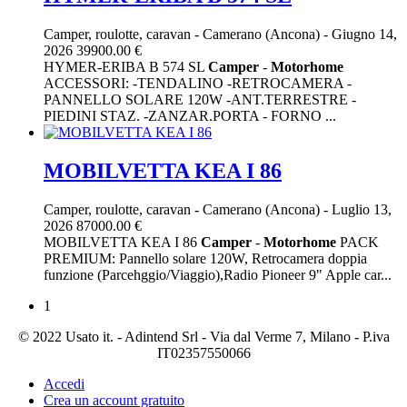
Camper, roulotte, caravan
-
Camerano (Ancona)
-
Giugno 14,
2026
39900.00 €
HYMER-ERIBA B 574 SL
Camper
-
Motorhome
ACCESSORI: -TENDALINO -RETROCAMERA -
PANNELLO SOLARE 120W -ANT.TERRESTRE -
PIEDINI STAZ. -ZANZAR.PORTA - FORNO ...
MOBILVETTA KEA I 86
Camper, roulotte, caravan
-
Camerano (Ancona)
-
Luglio 13,
2026
87000.00 €
MOBILVETTA KEA I 86
Camper
-
Motorhome
PACK
PREMIUM: Pannello solare 120W, Retrocamera doppia
funzione (Parcehggio/Viaggio),Radio Pioneer 9" Apple car...
1
© 2022 Usato it. - Adintend Srl - Via dal Verme 7, Milano - P.iva
IT02357550066
Accedi
Crea un account gratuito