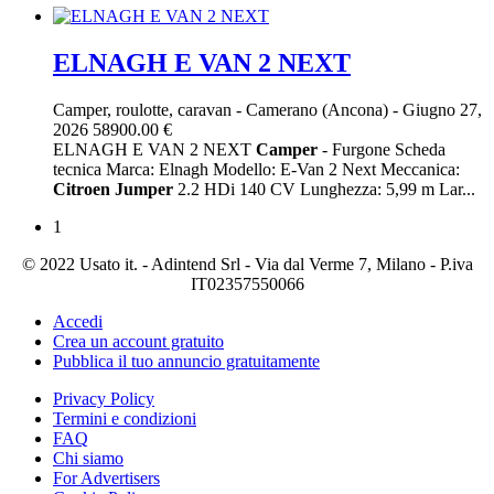
ELNAGH E VAN 2 NEXT
Camper, roulotte, caravan
-
Camerano (Ancona)
-
Giugno 27,
2026
58900.00 €
ELNAGH E VAN 2 NEXT
Camper
- Furgone Scheda
tecnica Marca: Elnagh Modello: E-Van 2 Next Meccanica:
Citroen
Jumper
2.2 HDi 140 CV Lunghezza: 5,99 m Lar...
1
© 2022 Usato it. - Adintend Srl - Via dal Verme 7, Milano - P.iva
IT02357550066
Accedi
Crea un account gratuito
Pubblica il tuo annuncio gratuitamente
Privacy Policy
Termini e condizioni
FAQ
Chi siamo
For Advertisers