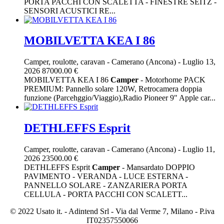
PORTA PACCHI CON SCALETTA - FINESTRE SEITZ -
SENSORI ACUSTICI RE...
MOBILVETTA KEA I 86
Camper, roulotte, caravan
-
Camerano (Ancona)
-
Luglio 13,
2026
87000.00 €
MOBILVETTA KEA I 86
Camper
- Motorhome PACK
PREMIUM: Pannello solare 120W, Retrocamera doppia
funzione (Parcehggio/Viaggio),Radio Pioneer 9" Apple car...
DETHLEFFS Esprit
Camper, roulotte, caravan
-
Camerano (Ancona)
-
Luglio 11,
2026
23500.00 €
DETHLEFFS Esprit
Camper
- Mansardato DOPPIO
PAVIMENTO - VERANDA - LUCE ESTERNA -
PANNELLO SOLARE - ZANZARIERA PORTA
CELLULA - PORTA PACCHI CON SCALETT...
© 2022 Usato it. - Adintend Srl - Via dal Verme 7, Milano - P.iva
IT02357550066