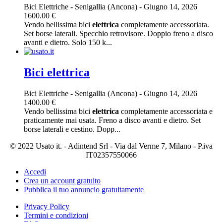
Bici Elettriche
-
Senigallia (Ancona)
-
Giugno 14, 2026
1600.00 €
Vendo bellissima bici
elettrica
completamente accessoriata.
Set borse laterali. Specchio retrovisore. Doppio freno a disco
avanti e dietro. Solo 150 k...
Bici elettrica
Bici Elettriche
-
Senigallia (Ancona)
-
Giugno 14, 2026
1400.00 €
Vendo bellissima bici
elettrica
completamente accessoriata e
praticamente mai usata. Freno a disco avanti e dietro. Set
borse laterali e cestino. Dopp...
© 2022 Usato it. - Adintend Srl - Via dal Verme 7, Milano - P.iva
IT02357550066
Accedi
Crea un account gratuito
Pubblica il tuo annuncio gratuitamente
Privacy Policy
Termini e condizioni