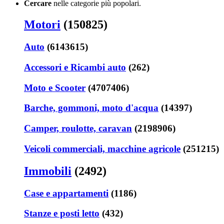
Cercare
nelle categorie più popolari.
Motori
(150825)
Auto
(6143615)
Accessori e Ricambi auto
(262)
Moto e Scooter
(4707406)
Barche, gommoni, moto d'acqua
(14397)
Camper, roulotte, caravan
(2198906)
Veicoli commerciali, macchine agricole
(251215)
Immobili
(2492)
Case e appartamenti
(1186)
Stanze e posti letto
(432)