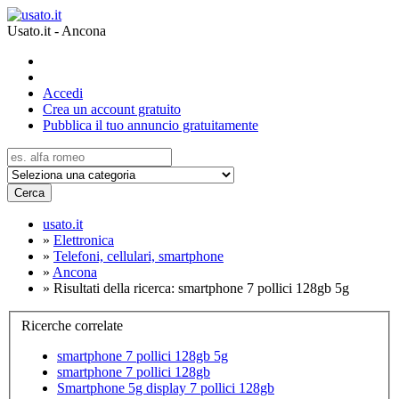
Usato.it - Ancona
Accedi
Crea un account gratuito
Pubblica il tuo annuncio gratuitamente
Cerca
usato.it
»
Elettronica
»
Telefoni, cellulari, smartphone
»
Ancona
»
Risultati della ricerca: smartphone 7 pollici 128gb 5g
Ricerche correlate
smartphone 7 pollici 128gb 5g
smartphone 7 pollici 128gb
Smartphone 5g display 7 pollici 128gb